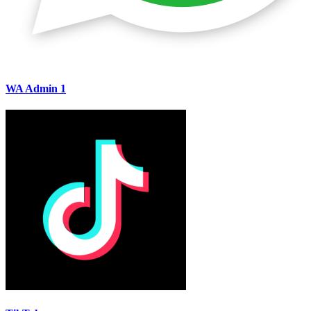
WA Admin 1