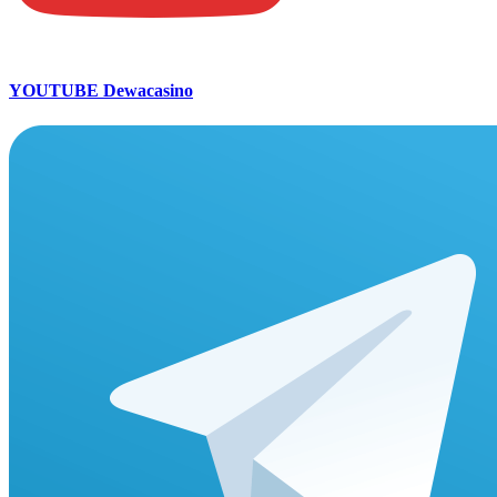
YOUTUBE Dewacasino