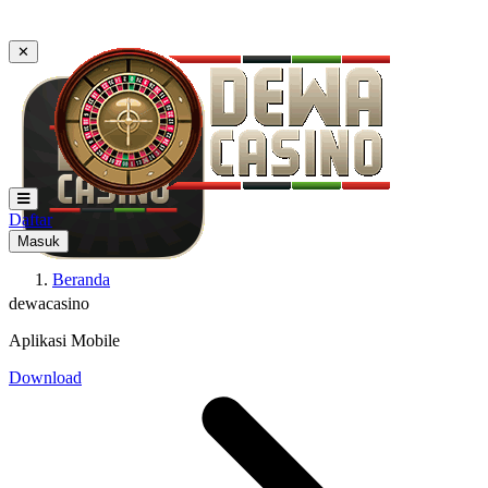
✕
Daftar
Masuk
Beranda
dewacasino
Aplikasi Mobile
Download