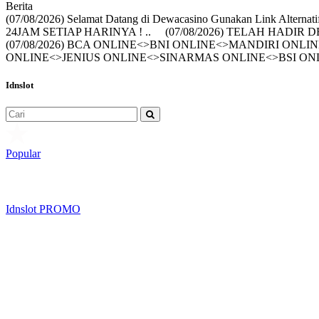
Berita
(07/08/2026)
Selamat Datang di Dewacasino Gunakan Link Alternatif
24JAM SETIAP HARINYA ! ..
(07/08/2026)
TELAH HADIR D
(07/08/2026)
BCA ONLINE<>BNI ONLINE<>MANDIRI ONLI
ONLINE<>JENIUS ONLINE<>SINARMAS ONLINE<>BSI O
Idnslot
Popular
Idnslot
PROMO