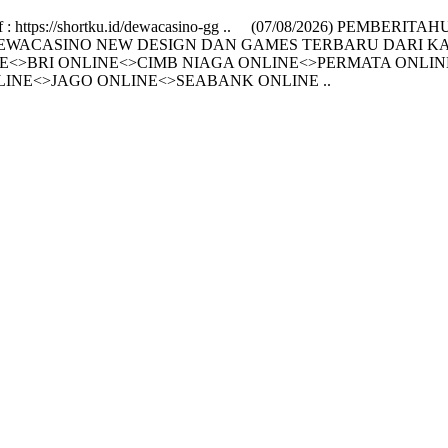
 : https://shortku.id/dewacasino-gg ..
(07/08/2026)
PEMBERITAHU
EWACASINO NEW DESIGN DAN GAMES TERBARU DARI KAMI
NE<>BRI ONLINE<>CIMB NIAGA ONLINE<>PERMATA ONL
NLINE<>JAGO ONLINE<>SEABANK ONLINE ..