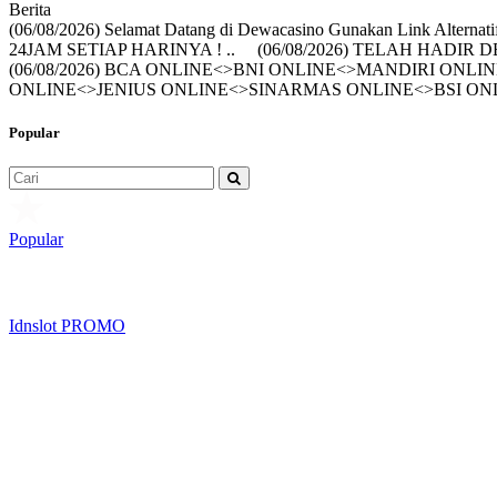
Berita
(06/08/2026)
Selamat Datang di Dewacasino Gunakan Link Alternatif
24JAM SETIAP HARINYA ! ..
(06/08/2026)
TELAH HADIR D
(06/08/2026)
BCA ONLINE<>BNI ONLINE<>MANDIRI ONLI
ONLINE<>JENIUS ONLINE<>SINARMAS ONLINE<>BSI O
Popular
Popular
Idnslot
PROMO