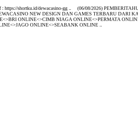
 : https://shortku.id/dewacasino-gg ..
(06/08/2026)
PEMBERITAHU
EWACASINO NEW DESIGN DAN GAMES TERBARU DARI KAMI
NE<>BRI ONLINE<>CIMB NIAGA ONLINE<>PERMATA ONL
NLINE<>JAGO ONLINE<>SEABANK ONLINE ..